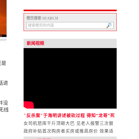
橙页搜索 SEARCH
新闻视频
至是
话进
并没
无线
"反杀案"于海明讲述被砍过程 得知“龙哥”死
讯崩溃大哭
女司机怒挥千斤顶砸大巴 见老人报警三次狠
命撞翻
政府补贴首次购房者买房或推高房价 效果适
得其反