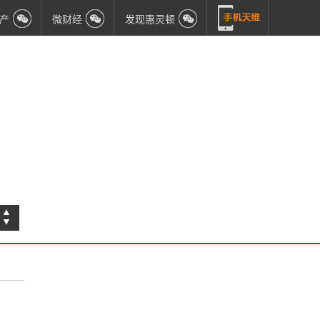
产
微财经
发现惠灵顿
▲
▼