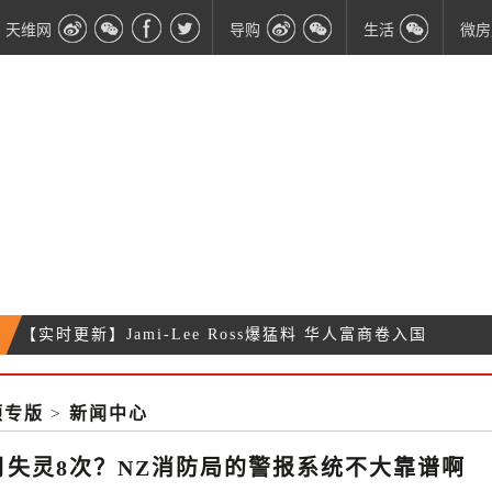
天维网
导购
生活
微房
【实时更新】Jami-Lee Ross爆猛料 华人富商卷入国
丰盛湾两男孩校园坠楼致其中一人死亡 原因不明
家党内斗
【突发】国家党披露泄密“内鬼”身份 后者连发推文喊
顿专版
>
新闻中心
也太倒霉了！这家店八天内被同一个人抢了三次
冤
月失灵8次？NZ消防局的警报系统不大靠谱啊