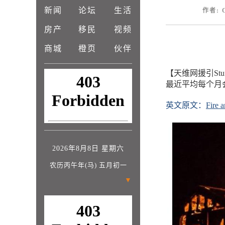
新闻
论坛
生活
作者: C
房产
移民
视频
商城
橙页
伙伴
【天维网援引St
最近平均每个月
英文原文：
Fire 
2026年8月8日 星期六
农历丙午年(马) 五月初一
▼