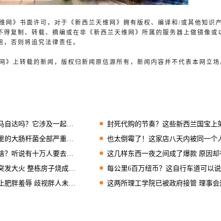
兰天维网》书面许可，对于《新西兰天维网》拥有版权、编译和/或其他知识
不得复制、转载、摘编或在非《新西兰天维网》所属的服务器上做镜像或
用，否则将追究法律责任。
天维网》上转载的新闻，版权归新闻原信源所有，新闻内容并不代表本网立场
达吗？它涉及一起重大谋杀案
封死代购的节奏？这些新西兰国宝上架天猫直售中
的大肠杆菌全部严重超标
也太倒霉了！这家店八天内被同一个人抢了三
听说有十万人要去这个狂欢节
这几样东西一夜之间成了爆款 原因却有点辛酸
发大火 整栋房子烧成废墟
每公里6百万纽币？这自行车道可以说很奢侈
胖羞辱 歧视胖人未来或违法
这两所理工学院已被政府接管 理事会遭解