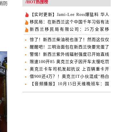
/HOT热搜榜
醒消防
【实时更新】Jami-Lee Ross爆猛料 华人
富商卷入国家党内斗
移民局：在新西兰这个中国千年习俗有法
律风险
新西兰移民局有限公司：25万全家移
民，年赚百万？
惊了！新西兰柴油税也涨了！然而这仅仅
是开始
醒醒吧！三明治面包在新西兰快要完蛋了
警惕！新西兰紫外线辐射强度已开始直线
飙升
限速100开85 奥克兰女子因开车太慢吃罚
单
奥克兰卡车司机发起抗议 上百辆重卡开
上街头
借900还4万？！奥克兰IT小伙混成“杨白
劳”
【音频播报】10月15日天维晚班车：国
家党无间道大戏到高潮