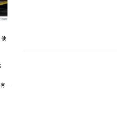
，他
运
机有一