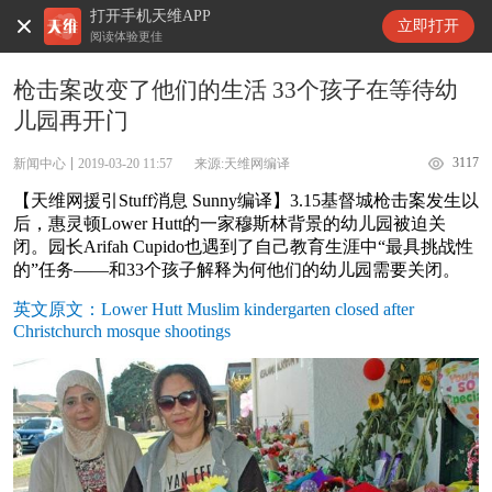
打开手机天维APP
天维新闻
立即打开
阅读体验更佳
枪击案改变了他们的生活 33个孩子在等待幼
儿园再开门
3117
新闻中心
2019-03-20 11:57
来源:天维网编译
【天维网援引Stuff消息 Sunny编译】3.15基督城枪击案发生以
后，惠灵顿Lower Hutt的一家穆斯林背景的幼儿园被迫关
闭。园长Arifah Cupido也遇到了自己教育生涯中“最具挑战性
的”任务——和33个孩子解释为何他们的幼儿园需要关闭。
英文原文：Lower Hutt Muslim kindergarten closed after
Christchurch mosque shootings