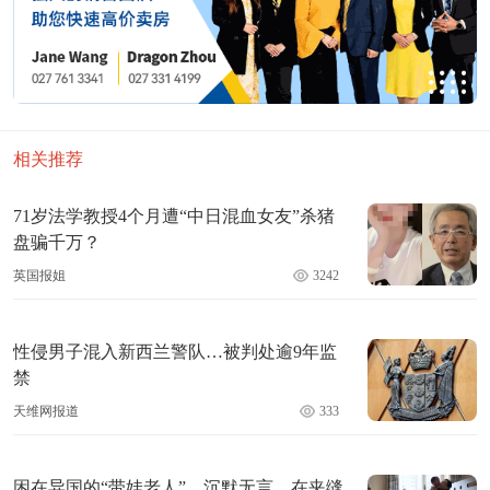
相关推荐
71岁法学教授4个月遭“中日混血女友”杀猪
盘骗千万？
英国报姐
3242
性侵男子混入新西兰警队…被判处逾9年监
禁
天维网报道
333
困在异国的“带娃老人”，沉默无言，在夹缝