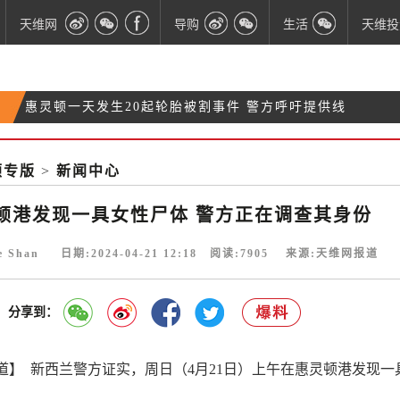
天维网
导购
生活
天维投
惠灵顿一天发生20起轮胎被割事件 警方呼吁提供线
拉美航空飞奥克兰航班突然下坠事件 调查指向机长座
索
新西兰政府官宣将恢复“三振法” 严厉打击重复犯罪
椅
惠灵顿港发现一具女性尸体 警方正在调查其身份
顿专版
>
新闻中心
顿港发现一具女性尸体 警方正在调查其身份
ie Shan 日期:2024-04-21 12:18 阅读:
7905
来源:天维网报道
分享到：
道】 新西兰警方证实，周日（4月21日）上午在惠灵顿港发现一