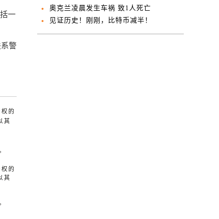
能否涨薪？
奥克兰凌晨发生车祸 致1人死亡
包括一
见证历史！刚刚，比特币减半！
联系警
产权的
以其
。
产权的
以其
。