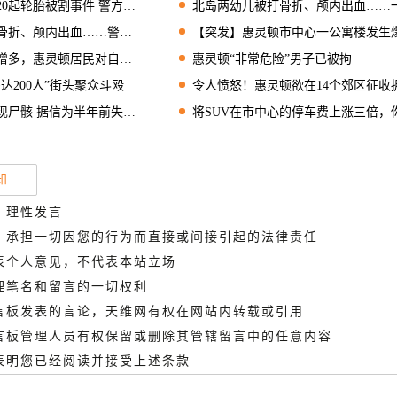
轮胎被割事件 警方呼吁提供线索
北岛两幼儿被打骨折、颅内出血……一人主动找到警
颅内出血……警方呼吁提供线索
【突发】惠灵顿市中心一公寓楼发生爆炸 2人受
惠灵顿居民对自身安全倍感不安
惠灵顿“非常危险”男子已被拘
达200人”街头聚众斗殴
令人愤怒！惠灵顿欲在14个郊区征收拥堵费和停车
尸骸 据信为半年前失踪男子
将SUV在市中心的停车费上涨三倍，你认为如何
知
、理性发言
德，承担一切因您的行为而直接或间接引起的法律责任
代表个人意见，不代表本站立场
管理笔名和留言的一切权利
留言板发表的言论，天维网有权在网站内转载或引用
留言板管理人员有权保留或删除其管辖留言中的任意内容
即表明您已经阅读并接受上述条款