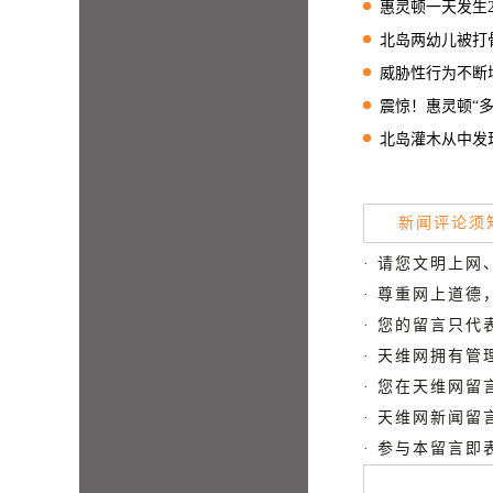
惠灵顿一天发生20起
北岛两幼儿被打骨折、
威胁性行为不断增多，
震惊！惠灵顿“多
北岛灌木从中发现
新闻评论须
· 请您文明上网
· 尊重网上道
· 您的留言只
· 天维网拥有
· 您在天维网
· 天维网新闻
· 参与本留言