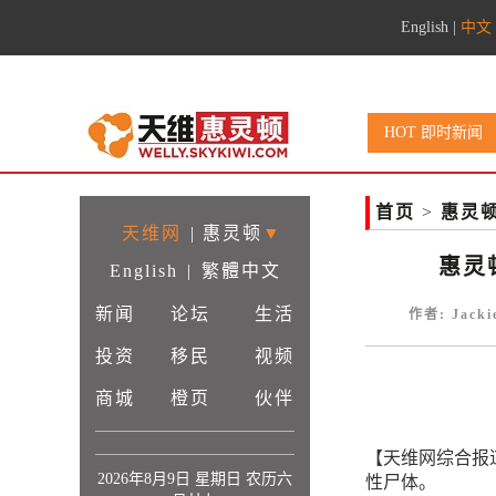
English
|
中文
HOT 即时新闻
首页
>
惠灵
天维网
|
惠灵顿
▼
惠灵
English
|
繁體中文
新闻
论坛
生活
作者: Jack
投资
移民
视频
商城
橙页
伙伴
【天维网综合报
2026年8月9日 星期日 农历六
性尸体。