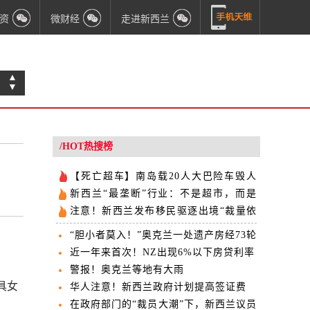
资
微财经
走进新西兰
▲
▼
/HOT热搜榜
【死亡超车】南岛载20人大巴险车毁人
亡
新西兰“最垄断”行业：不是超市，而是
它！
注意！新西兰发布移民驱逐出境“裁量依
据”
“胆小者莫入！”奥克兰一处遗产房经73轮
出价后成交
近一年来首次！NZ出现6%以下房贷利率
警报！奥克兰等地有大雨
具女
华人注意！新西兰政府计划提高签证费
在政府部门的“裁员大潮”下，新西兰议员