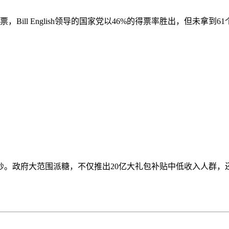
Bill English领导的国家党以46%的得票率胜出，但未拿到
揭开面纱。政府大范围派糖，不仅推出20亿大礼包补贴中低收入人群