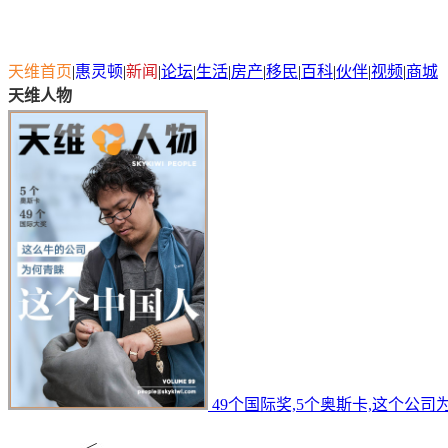
天维首页
|
惠灵顿
|
新闻
|
论坛
|
生活
|
房产
|
移民
|
百科
|
伙伴
|
视频
|
商城
天维人物
49个国际奖,5个奥斯卡,这个公