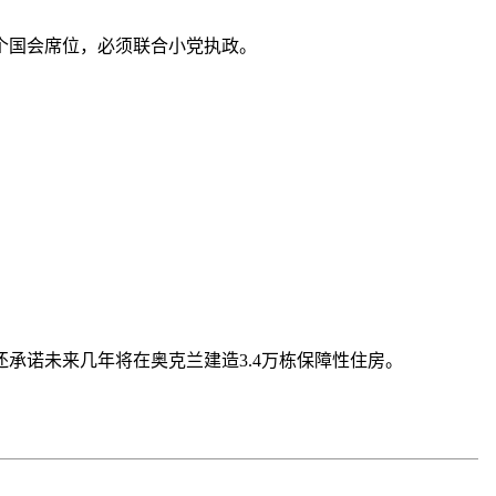
61个国会席位，必须联合小党执政。
，还承诺未来几年将在奥克兰建造3.4万栋保障性住房。