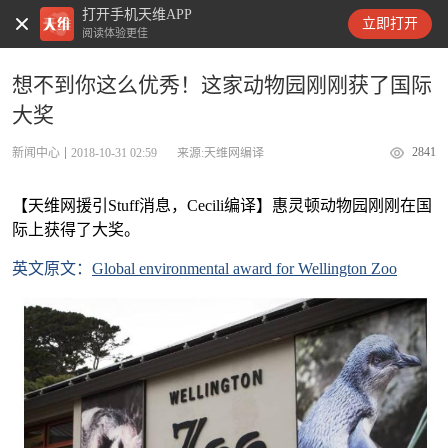
打开手机天维APP
天维新闻
立即打开
阅读体验更佳
想不到你这么优秀！这家动物园刚刚获了国际
大奖
2841
新闻中心
2018-10-31 02:59
来源:天维网编译
【天维网援引Stuff消息，Cecili编译】惠灵顿动物园刚刚在国
际上获得了大奖。
英文原文：
Global environmental award for Wellington Zoo