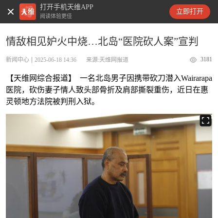
打开手机天维APP
天维新闻
立即打开
阅读体验更佳
情敌相见妒火中烧…北岛“医院砍人案”宣判
3181
新闻中心
2025-06-18 14:36
来源:天维网报道
【天维网综合报道】 一名北岛男子因携带砍刀潜入Wairarapa
医院，砍伤妻子情人致头部骨折及肩部撕裂重伤，近日在惠
灵顿地方法院被判刑入狱。