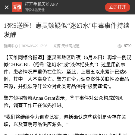
打开手机天维APP
天维新闻
立即打开
阅读体验更佳
1死5送医！惠灵顿疑似“迷幻水”中毒事件持续
发酵
9700
新闻中心
2026-06-29 17:05
来源:天维网报道
【天维网综合报道】惠灵顿地区昨夜（6月28日）再增一例疑
似GHB/GBL（俗称“迷幻水”或“液体摇头丸”）过量用药事
件，患者情况严重仍在住院。至此，上周五以来累计已达6
例，其中一人不幸身亡。警方正全力调查案件关联性及毒品
来源，并强烈呼吁公众对此类毒品保持“极度谨慎”。
警方侦探督察Anna Grant表示，鉴于事件对公众构成的风
险，调查工作正在优先推进。
“我们将继续全力调查此案，包括确认这些病例是否存在关
联，以及查明毒品供应源头。”