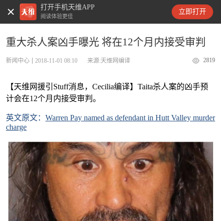
打开手机天维APP
天维新闻
立即打开
阅读体验更佳
重大杀人案凶手曝光 将在12个月内接受审判
2819
新闻中心
2018-11-01 08:10
来源:天维网编译
【天维网援引Stuff消息，Cecilia编译】Taita杀人案的凶手预
计会在12个月内接受审判。
英文原文：
Warren Pay named as defendant in Hutt Valley murder
charge