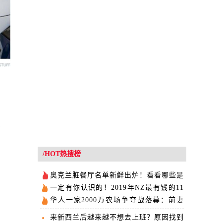
偷
/HOT热搜榜
奥克兰脏餐厅名单新鲜出炉！看看哪些是
你吃过的？
一定有你认识的！2019年NZ最有钱的11
位华人是...
华人一家2000万农场争夺战落幕：前妻
“出局”
来新西兰后越来越不想去上班？原因找到