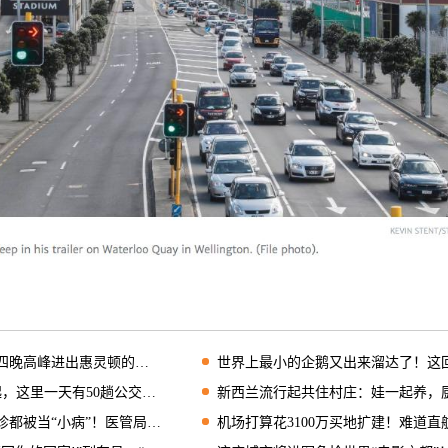
出惠灵顿的这两条火车线路暂停服务
世界上最小的企鹅又出来溜达了！这回是在火车站
这里一天有50趟公交要取消！
新西兰流行起共住村庄：娃一起养，厨房饭厅也共享
被当“小病”！医管局道歉了
机场打算花3100万买地扩建！难道直航有望了