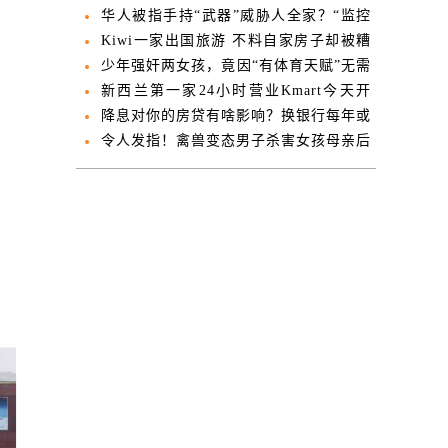
了
华人被指手持“武器”威胁人全家？“监控
丢了”
Kiwi一家出国旅游 不料自家房子却被糟
蹋成这样
少年强奸两女孩，竟因“有体育天赋”无需
坐牢
新西兰第一家24小时营业Kmart今天开
业！这些福利别错过
降息对你的房贷有啥影响？换银行每年或
省4000刀
令人发指！禽兽变态男子杀害女孩母亲后
将女孩强奸
。