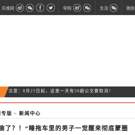
天维网
导购
生活
微房
新西兰净移民数量修正为5万人，仍处于历史高点
都秀了这么长时间恩爱了 怎么还不给我俩发签证？
47份造假学签材料都来自这个国家！移民局要严打
顿专版
>
新闻中心
注意：8月25日起，这里一天有50趟公交要取消！
了
被偷了？！”睡拖车里的男子一觉醒来彻底蒙圈