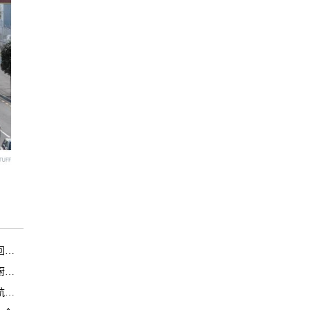
！
？
？