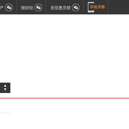
产
微财经
发现惠灵顿
▲
▼