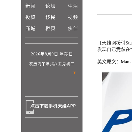
新闻
论坛
生活
投资
移民
视频
商城
橙页
伙伴
【天维网援引St
发现自己竟然在“
2026年8月9日 星期日
英文原文：
Man a
农历丙午年(马) 五月初二
▼