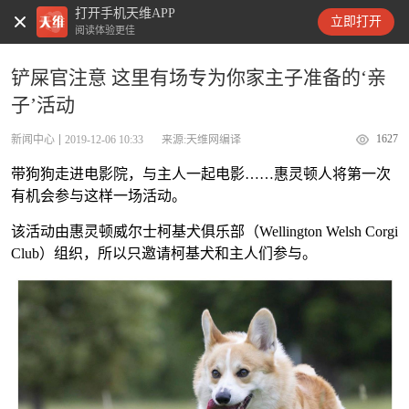
打开手机天维APP
天维新闻
立即打开
阅读体验更佳
铲屎官注意 这里有场专为你家主子准备的‘亲
子’活动
1627
新闻中心
2019-12-06 10:33
来源:天维网编译
带狗狗走进电影院，与主人一起电影……惠灵顿人将第一次
有机会参与这样一场活动。
该活动由惠灵顿威尔士柯基犬俱乐部（Wellington Welsh Corgi
Club）组织，所以只邀请柯基犬和主人们参与。