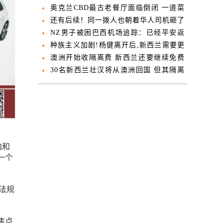
具遗体
奥克兰CBD最古老餐厅面临倒闭 一道菜
名满天下
还有后续！同一拨人也朝着华人司机砸了
鸡蛋！
NZ男子被困巴西机场追踪：已经平安返
回奥克兰
种族主义加剧!杨健离开后,新西兰需要更
多华人议员
澳洲开始收隔离费 新西兰还要继续免费
吗？
30名新西兰壮汉将从澳洲回国 但其隔离
地却成高度机密
金融和
一个
筑法规
焦点