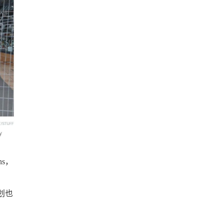
ns，
划也