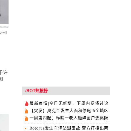
于许
加
/HOT热搜榜
最新疫情|今日无新增，下周内阁将讨论
自费隔离
【突发】奥克兰发生大面积停电 5个城区
断电
一周第四起：昨晚一老人砸碎窗户逃离隔
离点
Rotorua发生车辆坠湖事故 警方打捞出两