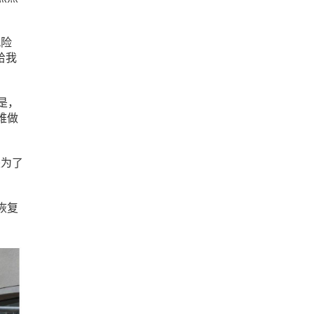
风险
给我
是，
难做
是为了
恢复