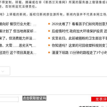
不得复制、转载、摘编或在非《新西兰天维网》所属的服务器上做镜像或
用，否则将追究法律责任。
天维网》上转载的新闻，版权归新闻原信源所有，新闻内容并不代表本网立场
好 餐饮行业大佬：还是不够
2020太难了？看看孩子们如何用创意为生活加点甜
划了 但当地商家却一致反对？
后疫情时代 政府加大环境保护投资 还能提高
，但消费能力并没有达到预期！
实至名归，此前被圈粉的卫生部总干事又获嘉奖
大雪……恶劣天气席卷北岛南部
你知道吗？这里的可回收塑料规则变了 别放错
流行 这个项目真是太难了
漫漫下班路 15分钟的路程走了3个小时就因为一个小