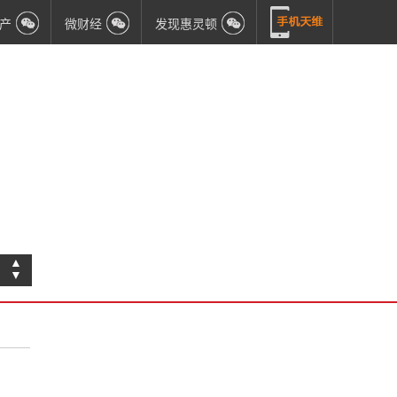
产
微财经
发现惠灵顿
▲
▼