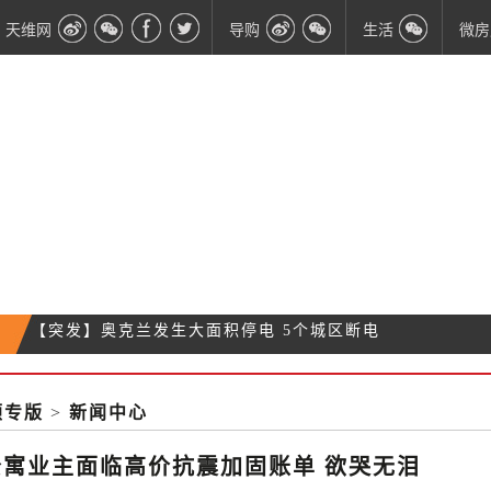
天维网
导购
生活
微房
政府限流！短期内回纽机票将被管控 纽航已宣布停
最新疫情|今日无新增，下周内阁将讨论自费隔离
售
近两个月消费数据向好 餐饮行业大佬：还是不够
顿专版
>
新闻中心
【突发】奥克兰发生大面积停电 5个城区断电
公寓业主面临高价抗震加固账单 欲哭无泪