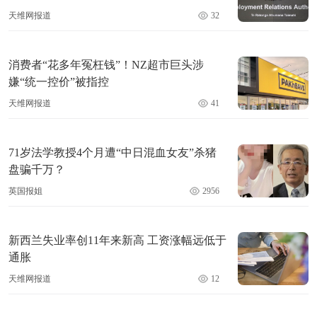
天维网报道
32
消费者“花多年冤枉钱”！NZ超市巨头涉
嫌“统一控价”被指控
天维网报道
41
71岁法学教授4个月遭“中日混血女友”杀猪
盘骗千万？
英国报姐
2956
新西兰失业率创11年来新高 工资涨幅远低于
通胀
天维网报道
12