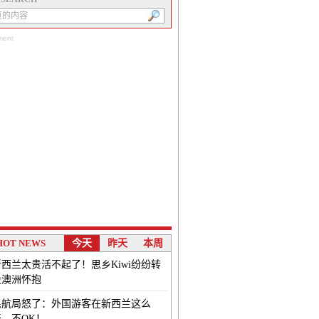
ment
HOT NEWS
今天
昨天
本周
新西兰太贵活不起了！思乡Kiwi纷纷转
投澳洲怀抱
民航局怒了：外国游客在新西兰这么
干，不OK！