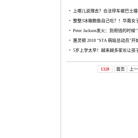
上哪儿说理去？合法停车被巴士撞
整整3冰箱鲍鱼自己吃？！华裔女
Peter Jackson发火：到用钱的时
惠灵顿 2018 “STA 萌娃总动员”
5岁上学太早！越来越多家长让孩
1328
首页
上一