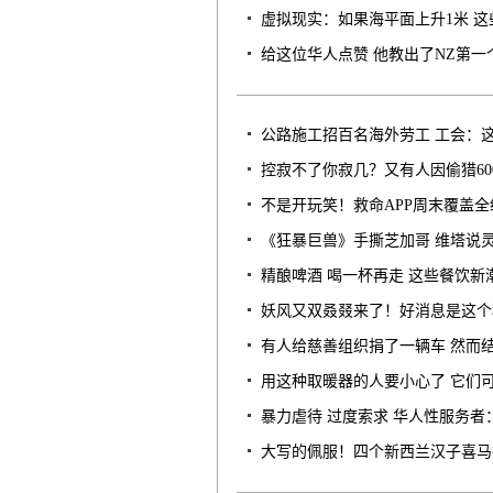
虚拟现实：如果海平面上升1米 
给这位华人点赞 他教出了NZ第一
公路施工招百名海外劳工 工会：
控寂不了你寂几？又有人因偷猎60
不是开玩笑！救命APP周末覆盖全
《狂暴巨兽》手撕芝加哥 维塔说灵感
精酿啤酒 喝一杯再走 这些餐饮新潮
妖风又双叒叕来了！好消息是这个
有人给慈善组织捐了一辆车 然而结果
用这种取暖器的人要小心了 它们
暴力虐待 过度索求 华人性服务者
大写的佩服！四个新西兰汉子喜马