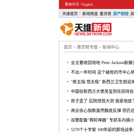
繁体中文
/
English
|
天维首页
新闻频道
惠灵顿
房产财经
首页
>
惠灵顿专版
>
新闻中心
业主要收回场地 Peter Jackson
不出一年时间 这个破败的市中心
“练五指 悟太极” 新西兰卫生部
中国驻新西兰大使吴玺到任招待会
房子歪了 后院惊现大洞 我家地底
商业信心指数虽然触底反弹 但仍
巡警配备“两轮神器” 专抓车内搞
5270个十字架 100年前的那场