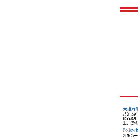
天维导
想知道新
的百科知
里，您就
Foll
您想第一