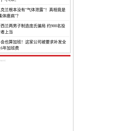
奥克兰根本没有“气体泄露”！真相竟是
集体癔病”？
新西兰两男子制造庞氏骗局 约900名投
资者上当
早会也算加班！这家公司被要求补发全
员6年加班费
ment