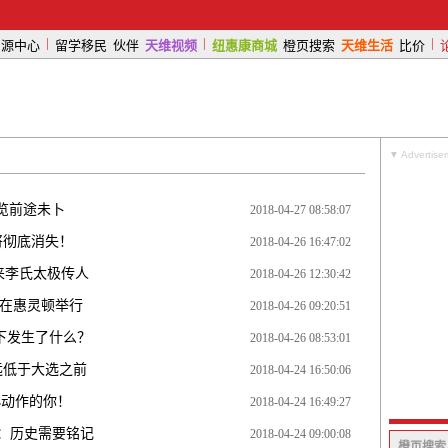
|
|
|
房源中心
留学移民
伙伴
天维视频
纽惠康商城
橙页搜索
天维生活
比价
▼ Advertise
新展览前途未卜
2018-04-27 08:58:07
将彻底消失！
2018-04-26 16:47:02
迎来李氏太极传人
2018-04-26 12:30:42
在惠灵顿举行
2018-04-26 09:20:51
下发生了什么？
2018-04-26 08:53:01
远低于大选之前
2018-04-24 16:50:06
小动作的你！
2018-04-24 16:49:27
战争：历史需要铭记
2018-04-24 09:00:08
橙页搜索 